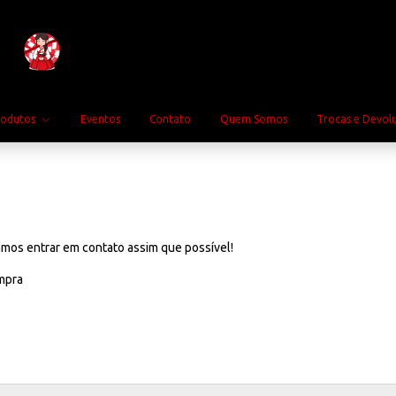
rodutos
Eventos
Contato
Quem Somos
Trocas e Devol
amos entrar em contato assim que possível!
ompra